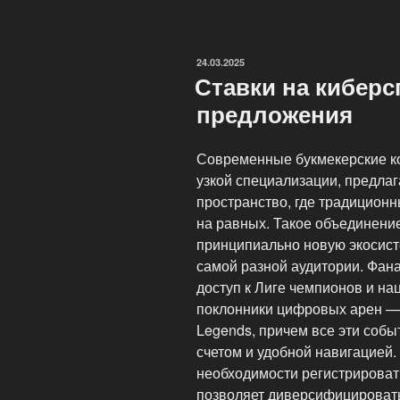
прогнозы:
как
медиа
ОПУБЛИКОВАНО
24.03.2025
влияют
Ставки на киберс
на
предложения
коэффициенты
в
Современные букмекерские к
киберспорте»
узкой специализации, предла
пространство, где традиционн
на равных. Такое объединени
принципиально новую экосист
самой разной аудитории. Фан
доступ к Лиге чемпионов и н
поклонники цифровых арен — к
Legends, причем все эти соб
счетом и удобной навигацией.
необходимости регистрироват
позволяет диверсифицировать