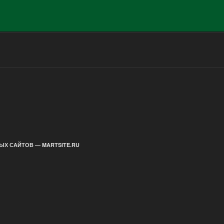
ЫХ САЙТОВ — MARTSITE.RU