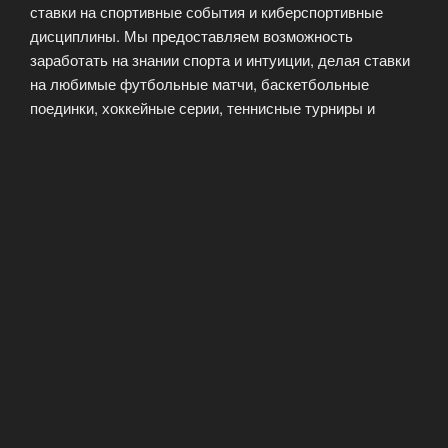
ставки на спортивные события и киберспортивные
дисциплины. Мы предоставляем возможность
заработать на знании спорта и интуиции, делая ставки
на любимые футбольные матчи, баскетбольные
поединки, хоккейные серии, теннисные турниры и
другие спортивные события. В BetGold вы найдёте
широкие линии ставок, включая live-ставки и экспресс-
ставки, а также специальные предложения и акции, …
Читать далее
«Букмекерская
контора
BetGold»
ОПУБЛИКОВАНО
24.01.2026
Программа лояльности BetGold:
получаем преимущества за активную
игру
Программы лояльности современных букмекеров
представляют собой продуманные системы