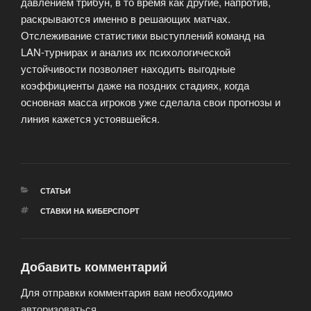
давлением трибун, в то время как другие, напротив,
раскрываются именно в решающих матчах.
Отслеживание статистики выступлений команд на
LAN-турнирах и анализ их психологической
устойчивости позволяет находить выгодные
коэффициенты даже на поздних стадиях, когда
основная масса игроков уже сделала свои прогнозы и
линия кажется устоявшейся.
РУБРИКИ
СТАТЬИ
МЕТКИ
СТАВКИ НА КИБЕРСПОРТ
Добавить комментарий
Для отправки комментария вам необходимо
авторизоваться
.