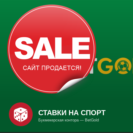
Перейти
к
содержимому
СТАВКИ НА СПОРТ
Букмекерская контора — BetGold