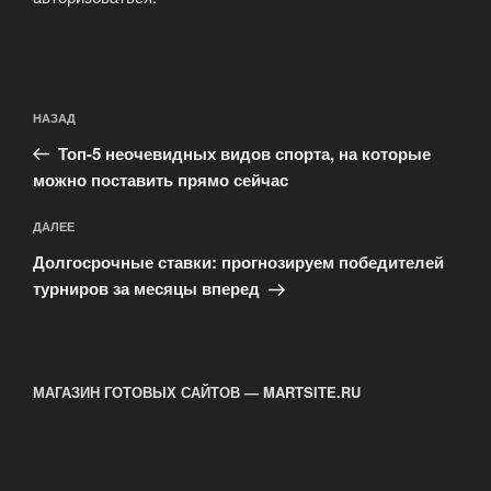
Навигация
Предыдущая
НАЗАД
по
запись:
записям
Топ-5 неочевидных видов спорта, на которые
можно поставить прямо сейчас
Следующая
ДАЛЕЕ
запись
Долгосрочные ставки: прогнозируем победителей
турниров за месяцы вперед
МАГАЗИН ГОТОВЫХ САЙТОВ — MARTSITE.RU